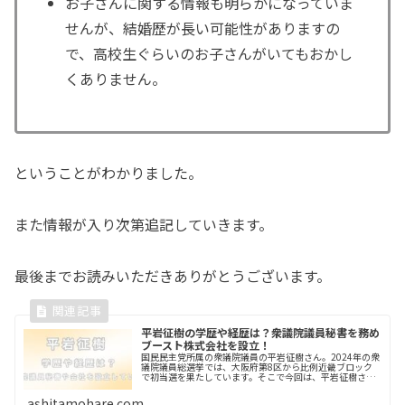
お子さんに関する情報も明らかになっていま
せんが、結婚歴が長い可能性がありますの
で、高校生ぐらいのお子さんがいてもおかし
くありません。
ということがわかりました。
また情報が入り次第追記していきます。
最後までお読みいただきありがとうございます。
平岩征樹の学歴や経歴は？衆議院議員秘書を務め
ブースト株式会社を設立！
国民民主党所属の衆議院議員の平岩征樹さん。2024年の衆
議院議員総選挙では、大阪府第8区から比例近畿ブロック
で初当選を果たしています。そこで今回は、平岩征樹さん
の wikiプロフィール 学歴 経歴についてまとめていきます。
是非最後までご覧く...
ashitamohare.com