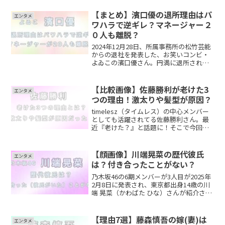
ーダーでもあります。そこで、今回は
【代表取締役社長】近藤紳雅さんの wiki
【まとめ】濱口優の退所理由はパ
エンタメ
プロフィール ...
ワハラで逆ギレ？マネージャー２
０人も離脱？
2024年12月28日、所属事務所の松竹芸能
からの退社を発表した、お笑いコンビ・
よゐこの濱口優さん。円満に退所された
かのように思ましたが、その退社はパワ
ハラが原因だったのではないかと言われ
ており、話題になっています！そこで今
【比較画像】佐藤勝利が老けた3
エンタメ
回は濱口優さんの...
つの理由！激太りや髪型が原因？
timelesz（タイムレス）の中心メンバー
としても活躍されてる佐藤勝利さん。最
近『老けた？』と話題に！そこで今回
は、佐藤勝利さんが老けたと言われる3つ
の理由について調査しました。是非最後
までご覧ください。2025【比較画像】佐
【顔画像】川端晃菜の歴代彼氏
エンタメ
藤勝利が老け...
は？付き合ったことがない？
乃木坂46の6期メンバーが3人目が2025年
2月8日に発表され、東京都出身14歳の川
端 晃菜（かわばた ひな）さんが紹介さ
れ、かわいいと話題になっていますが、
14歳と思えない程完成度の高い美貌にも
注目が集まっています！かなりモテるの
【理由7選】藤森慎吾の嫁(妻)は
エンタメ
ではない...