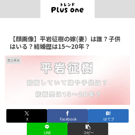
【顔画像】平岩征樹の嫁(妻）は誰？子供
はいる？結婚歴は15〜20年？
エンタメ
X
Facebook
はてブ
LINE
コピー