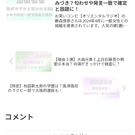
みづき？匂わせや発言一致で確定
と話題に！
お笑いコンビ【オリエンタルラジオ】の
藤森慎吾さんは2024年4月に一般女性との
結婚を発表されています。人気の嫁(妻)だ
けに「一体誰なんだろう」と話題になる
こともしばしば。ところが最近お相手は
元タレントの”みづきさん”なのでは？と
話題になって...
【理由３選】大森元貴と上白石萌音の熱
愛は本当？共演がきっかけで親密に？
【特定】秋田新太郎の学歴は？高津高校
のラグビー部で大阪府選抜も！
コメント