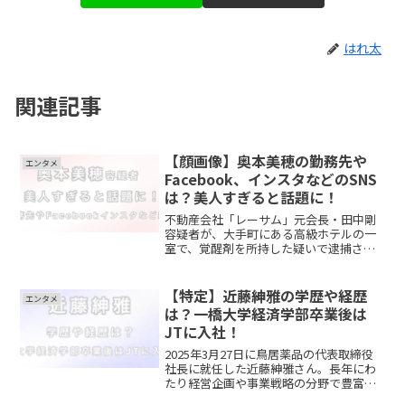
はれ太
関連記事
【顔画像】奥本美穂の勤務先や
エンタメ
Facebook、インスタなどのSNS
は？美人すぎると話題に！
不動産会社「レーサム」元会長・田中剛
容疑者が、大手町にある高級ホテルの一
室で、覚醒剤を所持した疑いで逮捕され
たと報道。また同じ部屋にいた奥本美穂
容疑者も逮捕されました。報道された際
に奥本美穂容疑者が映る場面があり、
【特定】近藤紳雅の学歴や経歴
エンタメ
『美人すぎる』と話題！彼女...
は？一橋大学経済学部卒業後は
JTに入社！
2025年3月27日に鳥居薬品の代表取締役
社長に就任した近藤紳雅さん。長年にわ
たり経営企画や事業戦略の分野で豊富な
経験を積んできた実績のあるビジネスリ