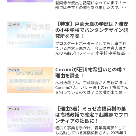
愛画像が流出し話題になっています！一
部ではデマとの噂もありましたので、今
回は、熱愛画像は本当なのか？デマと言
われる噂についても検証していきたいと
思います。是非最後までご覧ください。
【特定】戸倉大鳳の学歴は？浦安
エンタメ
岩本蓮加の流出画像は本...
の小中学校でバンタンデザイン研
究所を卒業！
プロスケートボーダーとしても活躍され
ている戸倉大鳳さん。今回は戸倉大鳳さ
んの wikiプロフィール 小学校 中学校 高校
について調査しました。是非最後までご
覧ください。戸倉大鳳wikiプロフィール
名前 ： 戸倉大鳳 読み方 ：
Cocomiが石川祐希狙いとの噂？
エンタメ
とく...
理由を調査！
木村拓哉さん、工藤静香さんを親に持つ
Cocomiさん。バレー選手の石川祐希さん
を狙っているのでは？との噂が出ており
話題になっています。今回は、Cocomiさ
んが石川祐希さんを狙っている噂につい
て、その理由を調査しましたので、是非
【理由3選】ミュゼ高橋英樹の弟
エンタメ
最後までご覧...
は高橋政裕で確定？起業家でフロ
ンティアの社長に！
幅広く事業を手がけ、青年実業家として
も活動している高橋英樹さん。2025年３