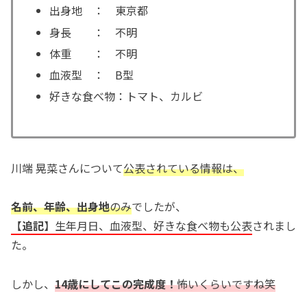
出身地 ： 東京都
身長 ： 不明
体重 ： 不明
血液型 ： B型
好きな食べ物：トマト、カルビ
川端 晃菜さんについて
公表されている情報は、
名前、年齢、出身地
のみ
でしたが、
【
追記
】生年月日、血液型、好きな食べ物も公表
されまし
た。
しかし、
14歳にしてこの完成度！
怖いくらいですね笑