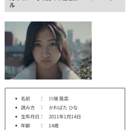
ル
名前 ： 川端 晃菜
読み方 ： かわばた ひな
生年月日： 2011年1月14日
年齢 ： 14歳