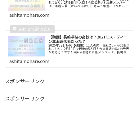
れており、2月9日で4人目！今回公開された新メンバー
は、海邉 朱莉（かいべ あかり） さん！早速、「かわい
い！」「透明感がすごい！」「完成されている！」と話題
に！ということで、乃木...
ashitamohare.com
【動画】長嶋凛桜の高校は？2021ミス・ティー
ン北海道代表だった？
2025年乃木坂46【6期生】11人の内、春組の5人が発表さ
れており、2月10日で最後の5人目！今後夏組の6人の発表
があるそうです！今回公開された新メンバーは、長嶋 凛桜
さん！早速、「かわいい！」「透明感がすごい！」「齋藤
飛鳥に似ている！」...
ashitamohare.com
スポンサーリンク
スポンサーリンク