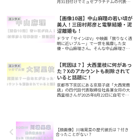
月31日付けでミュゼプラチナムの代表取
締役社長となった事も話題になっていま
す。そんな中、高橋英樹さんに弟がいる
のでは？と噂がありました。そこで今回
【画像10選】中山麻理の若い頃が
エンタメ
は高橋英樹さんの ...
美人！三田村邦彦と電撃結婚・泥
沼離婚も！
ドラマ「サインはV」や映画「限りなく透
明に近いブルー」で一世を風靡した女
優・中山麻理さん。そんな中山麻理さん
が2025年7月12日に77歳で亡くなったこ
とが、22日に息子である俳優・中山麻聖
さんから関係各所に書面で発表されまし
【死因は？】大西里枝に何があっ
エンタメ
た。美しい美貌...
た？Xのアカウントも削除されて
いると話題に！
京都市下京区にある京扇子店「大西常商
店」の四代目代表取締役社長兼女将の大
西里枝さんが2025年8月22日に自宅で亡
くなったと報道。35歳という若さ、あま
りにも突然の死去に悲しみの声が広がっ
ています。”いけず女将”としてSNSでも
話題になった...
【顔画像】川端晃菜の歴代彼氏は？付き
合ったことがない？