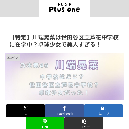
【特定】川端晃菜は世田谷区立芦花中学校
に在学中？卓球少女で美人すぎる！
エンタメ
X
Facebook
はてブ
LINE
コピー