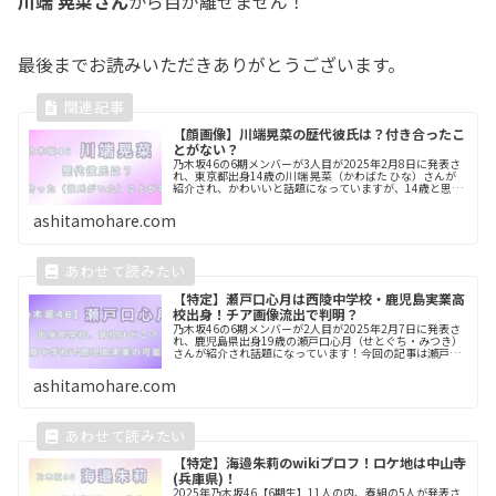
川端 晃菜さん
から目が離せません！
最後までお読みいただきありがとうございます。
【顔画像】川端晃菜の歴代彼氏は？付き合ったこ
とがない？
乃木坂46の6期メンバーが3人目が2025年2月8日に発表さ
れ、東京都出身14歳の川端 晃菜（かわばた ひな）さんが
紹介され、かわいいと話題になっていますが、14歳と思え
ない程完成度の高い美貌にも注目が集まっています！かな
りモテるのではない...
ashitamohare.com
【特定】瀬戸口心月は西陵中学校・鹿児島実業高
校出身！チア画像流出で判明？
乃木坂46の6期メンバーが2人目が2025年2月7日に発表さ
れ、鹿児島県出身19歳の瀬戸口心月（せとぐち・みつき）
さんが紹介され話題になっています！今回の記事は瀬戸口
心月さんの出身中学校、高校はどこ？について調査してい
きます。是非最後までご...
ashitamohare.com
【特定】海邉朱莉のwikiプロフ！ロケ地は中山寺
(兵庫県)！
2025年乃木坂46【6期生】11人の内、春組の5人が発表さ