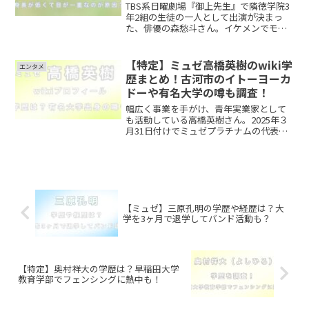
TBS系日曜劇場『御上先生』で隣徳学院3
年2組の生徒の一人として出演が決まっ
た、俳優の森愁斗さん。イケメンでモデ
ルやアーティスト、俳優としても活動さ
れていますが、かっこよくないという声
が？その理由を調査しましたので是非最
【特定】ミュゼ高橋英樹のwiki学
エンタメ
後までご覧ください。...
歴まとめ！古河市のイトーヨーカ
ドーや有名大学の噂も調査！
幅広く事業を手がけ、青年実業家として
も活動している高橋英樹さん。2025年３
月31日付けでミュゼプラチナムの代表取
締役で社長になった事も話題になってい
ます。そこで今回は高橋英樹さんの学歴
について、 wikiプロフィール 小学校 中学
校 高校...
【ミュゼ】三原孔明の学歴や経歴は？大
学を3ヶ月で退学してバンド活動も？
【特定】奥村祥大の学歴は？早稲田大学
教育学部でフェンシングに熱中も！