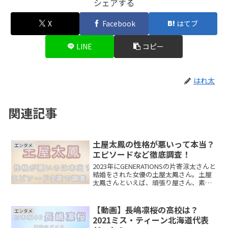
シェアする
X
Facebook
はてブ
LINE
コピー
はれ太
関連記事
土屋太鳳の性格が悪いって本当？
エンタメ
エピソードなど徹底調査！
2023年にGENERATIONSの片寄涼太さんと
結婚をされた女優の土屋太鳳さん。土屋
太鳳さんといえば、頑張り屋さん、素
直、いい子のイメージが強いのですが、
性格が悪いなどの噂がありました。なぜ
性格が悪いと言われているのでしょう
【動画】長嶋凛桜の高校は？
エンタメ
か。今回は、土...
2021ミス・ティーン北海道代表