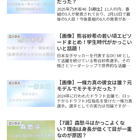
だった？
2025年乃木坂46【6期生】11人の内、春
組の5人が発表されており、2月10日で最
後の5人目！今後夏組の6人の発表がある
そうです！今回公開された新メンバー
は、長嶋 凛桜さん！早速、「かわい
い！」「透明感がすごい！」「齋藤飛鳥
【画像】熊谷紗希の若い頃エピソ
エンタメ
に似ている！」...
ードまとめ！学生時代がかっこい
いと話題！
日本女子サッカーを代表するDF/ MFとし
て活躍を続けている熊谷紗希選手。その
強さとリーダーシップで世界的な活躍を
見せていますが、今回は熊谷紗希さんの
『若い頃』のエピソード、画像をまとめ
ました。是非最後までご覧ください。熊
【画像】一條力真の彼女は誰？元
エンタメ
谷紗希の若い頃のエ...
モデルでモテモテだった？
2024年に行われたドラフト会議で、ロッ
テからドラフト3位指名を受けた一條力真
選手。選手としての実力は勿論ですが、
身長190センチの長身に加えて、生まれ持
った美貌も兼ね備えイケメンと話題に！
女性ファンも急増しているそうです。そ
【7選】森愁斗はかっこよくな
エンタメ
こで今回は、 ...
い？理由は身長が低くて目が一重
なのが原因？