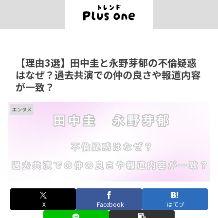
【理由3選】田中圭と永野芽郁の不倫疑惑
はなぜ？過去共演での仲の良さや報道内容
が一致？
エンタメ
X
Facebook
はてブ