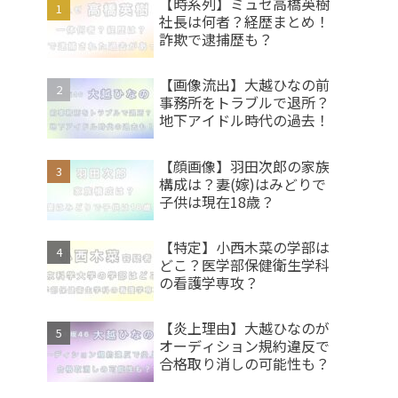
【時系列】ミュゼ高橋英樹
社長は何者？経歴まとめ！
詐欺で逮捕歴も？
【画像流出】大越ひなの前
事務所をトラブルで退所？
地下アイドル時代の過去！
【顔画像】羽田次郎の家族
構成は？妻(嫁)はみどりで
子供は現在18歳？
【特定】小西木菜の学部は
どこ？医学部保健衛生学科
の看護学専攻？
【炎上理由】大越ひなのが
オーディション規約違反で
合格取り消しの可能性も？